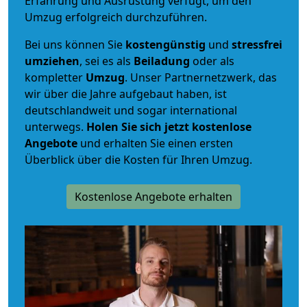
Erfahrung und Ausrüstung verfügt, um den
Umzug erfolgreich durchzuführen.
Bei uns können Sie
kostengünstig
und
stressfrei
umziehen
, sei es als
Beiladung
oder als
kompletter
Umzug
. Unser Partnernetzwerk, das
wir über die Jahre aufgebaut haben, ist
deutschlandweit und sogar international
unterwegs.
Holen Sie sich jetzt kostenlose
Angebote
und erhalten Sie einen ersten
Überblick über die Kosten für Ihren Umzug.
Kostenlose Angebote erhalten