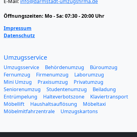
E-Mail:
info@darmstadt-umzugsfirma.de
Öffnungszeiten:
Mo - Sa: 07:30 - 20:00 Uhr
Impressum
Datenschutz
Umzugsservice
Umzugsservice
Behördenumzug
Büroumzug
Fernumzug
Firmenumzug
Laborumzug
Mini Umzug
Praxisumzug
Privatumzug
Seniorenumzug
Studentenumzug
Beiladung
Entrümpelung
Halteverbotszone
Klaviertransport
Möbellift
Haushaltsauflösung
Möbeltaxi
Möbelmitfahrzentrale
Umzugskartons