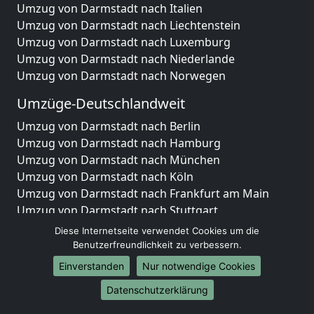
Umzug von Darmstadt nach Italien
Umzug von Darmstadt nach Liechtenstein
Umzug von Darmstadt nach Luxemburg
Umzug von Darmstadt nach Niederlande
Umzug von Darmstadt nach Norwegen
Umzüge-Deutschlandweit
Umzug von Darmstadt nach Berlin
Umzug von Darmstadt nach Hamburg
Umzug von Darmstadt nach München
Umzug von Darmstadt nach Köln
Umzug von Darmstadt nach Frankfurt am Main
Umzug von Darmstadt nach Stuttgart
Umzug von Darmstadt nach Düsseldorf
Diese Internetseite verwendet Cookies um die
Umzug von Darmstadt nach Leipzig
Benutzerfreundlichkeit zu verbessern.
Umzug von Darmstadt nach Dortmund
Einverstanden
Nur notwendige Cookies
Umzug von Darmstadt nach Essen
Datenschutzerklärung
Umzug von Darmstadt nach Bremen
Umzug von Darmstadt nach Dresden