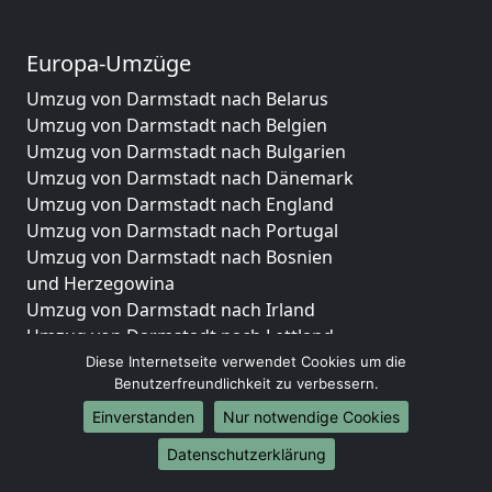
Europa-Umzüge
Umzug von Darmstadt nach Belarus
Umzug von Darmstadt nach Belgien
Umzug von Darmstadt nach Bulgarien
Umzug von Darmstadt nach Dänemark
Umzug von Darmstadt nach England
Umzug von Darmstadt nach Portugal
Umzug von Darmstadt nach Bosnien
und Herzegowina
Umzug von Darmstadt nach Irland
Umzug von Darmstadt nach Lettland
Umzug von Darmstadt nach Zypern
Diese Internetseite verwendet Cookies um die
Benutzerfreundlichkeit zu verbessern.
Umzug von Darmstadt nach Kroatien
Umzug von Darmstadt nach Estland
Einverstanden
Nur notwendige Cookies
Umzug von Darmstadt nach Finnland
Datenschutzerklärung
Umzug von Darmstadt nach Frankreich