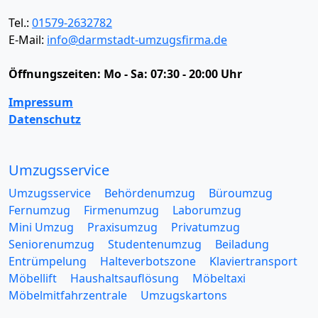
Tel.:
01579-2632782
E-Mail:
info@darmstadt-umzugsfirma.de
Öffnungszeiten:
Mo - Sa: 07:30 - 20:00 Uhr
Impressum
Datenschutz
Umzugsservice
Umzugsservice
Behördenumzug
Büroumzug
Fernumzug
Firmenumzug
Laborumzug
Mini Umzug
Praxisumzug
Privatumzug
Seniorenumzug
Studentenumzug
Beiladung
Entrümpelung
Halteverbotszone
Klaviertransport
Möbellift
Haushaltsauflösung
Möbeltaxi
Möbelmitfahrzentrale
Umzugskartons