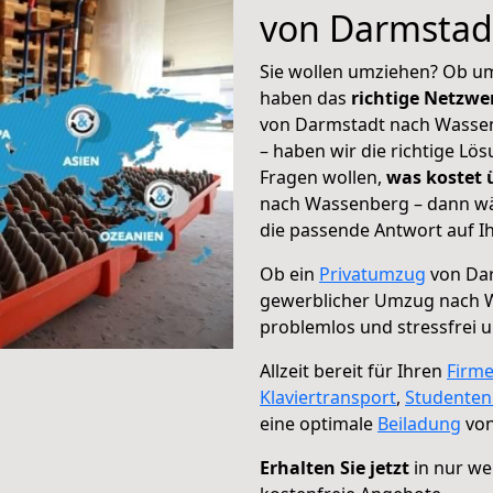
von Darmstad
Sie wollen umziehen? Ob um
haben das
richtige Netzw
von Darmstadt nach Wassen
– haben wir die richtige Lö
Fragen wollen,
was kostet
nach Wassenberg – dann wä
die passende Antwort auf Ih
Ob ein
Privatumzug
von Dar
gewerblicher Umzug nach 
problemlos und stressfrei 
Allzeit bereit für Ihren
Firm
Klaviertransport
,
Studente
eine optimale
Beiladung
von
Erhalten Sie jetzt
in nur we