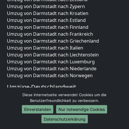
Umzug von Darmstadt nach Zypern
Umzug von Darmstadt nach Kroatien
Umzug von Darmstadt nach Estland
Umzug von Darmstadt nach Finnland
Umzug von Darmstadt nach Frankreich
Umzug von Darmstadt nach Griechenland
Umzug von Darmstadt nach Italien
Umzug von Darmstadt nach Liechtenstein
Umzug von Darmstadt nach Luxemburg
Umzug von Darmstadt nach Niederlande
Umzug von Darmstadt nach Norwegen
Umzüge-Deutschlandweit
Diese Internetseite verwendet Cookies um die
Umzug von Darmstadt nach Berlin
Benutzerfreundlichkeit zu verbessern.
Umzug von Darmstadt nach Hamburg
Umzug von Darmstadt nach München
Einverstanden
Nur notwendige Cookies
Umzug von Darmstadt nach Köln
Datenschutzerklärung
Umzug von Darmstadt nach Frankfurt am Main