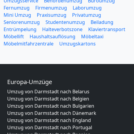
Umzugsservice
Behördenumzug
Büroumzug
Fernumzug
Firmenumzug
Laborumzug
Mini Umzug
Praxisumzug
Privatumzug
Seniorenumzug
Studentenumzug
Beiladung
Entrümpelung
Halteverbotszone
Klaviertransport
Möbellift
Haushaltsauflösung
Möbeltaxi
Möbelmitfahrzentrale
Umzugskartons
Europa-Umzüge
Umzug von Darmstadt nach Belarus
Umzug von Darmstadt nach Belgien
Umzug von Darmstadt nach Bulgarien
Umzug von Darmstadt nach Dänemark
Umzug von Darmstadt nach England
Umzug von Darmstadt nach Portugal