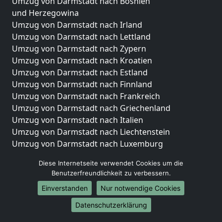
Umzug von Darmstadt nach Bosnien
und Herzegowina
Umzug von Darmstadt nach Irland
Umzug von Darmstadt nach Lettland
Umzug von Darmstadt nach Zypern
Umzug von Darmstadt nach Kroatien
Umzug von Darmstadt nach Estland
Umzug von Darmstadt nach Finnland
Umzug von Darmstadt nach Frankreich
Umzug von Darmstadt nach Griechenland
Umzug von Darmstadt nach Italien
Umzug von Darmstadt nach Liechtenstein
Umzug von Darmstadt nach Luxemburg
Umzug von Darmstadt nach Niederlande
Diese Internetseite verwendet Cookies um die
Umzug von Darmstadt nach Norwegen
Benutzerfreundlichkeit zu verbessern.
Umzüge-Deutschlandweit
Einverstanden
Nur notwendige Cookies
Umzug von Darmstadt nach Berlin
Datenschutzerklärung
Umzug von Darmstadt nach Hamburg