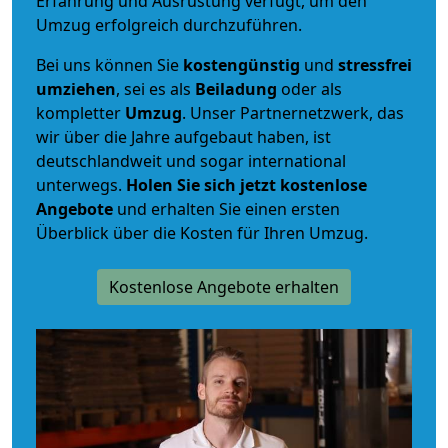
Erfahrung und Ausrüstung verfügt, um den
Umzug erfolgreich durchzuführen.
Bei uns können Sie
kostengünstig
und
stressfrei
umziehen
, sei es als
Beiladung
oder als
kompletter
Umzug
. Unser Partnernetzwerk, das
wir über die Jahre aufgebaut haben, ist
deutschlandweit und sogar international
unterwegs.
Holen Sie sich jetzt kostenlose
Angebote
und erhalten Sie einen ersten
Überblick über die Kosten für Ihren Umzug.
Kostenlose Angebote erhalten