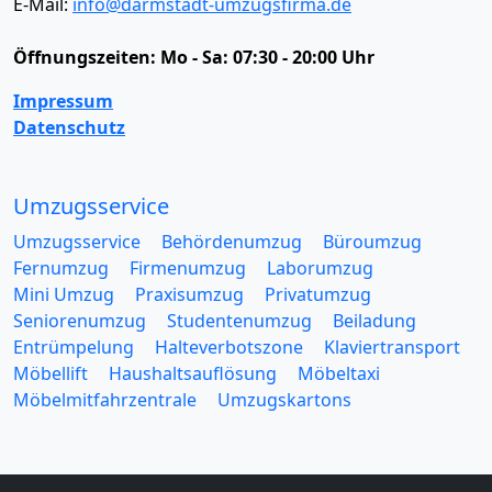
E-Mail:
info@darmstadt-umzugsfirma.de
Öffnungszeiten:
Mo - Sa: 07:30 - 20:00 Uhr
Impressum
Datenschutz
Umzugsservice
Umzugsservice
Behördenumzug
Büroumzug
Fernumzug
Firmenumzug
Laborumzug
Mini Umzug
Praxisumzug
Privatumzug
Seniorenumzug
Studentenumzug
Beiladung
Entrümpelung
Halteverbotszone
Klaviertransport
Möbellift
Haushaltsauflösung
Möbeltaxi
Möbelmitfahrzentrale
Umzugskartons