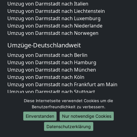
Umzug von Darmstadt nach Italien
Umzug von Darmstadt nach Liechtenstein
Umzug von Darmstadt nach Luxemburg
Umzug von Darmstadt nach Niederlande
Umzug von Darmstadt nach Norwegen
Umzüge-Deutschlandweit
Umzug von Darmstadt nach Berlin
Umzug von Darmstadt nach Hamburg
Umzug von Darmstadt nach München
Umzug von Darmstadt nach Köln
Umzug von Darmstadt nach Frankfurt am Main
Umzug von Darmstadt nach Stuttgart
Umzug von Darmstadt nach Düsseldorf
Diese Internetseite verwendet Cookies um die
Umzug von Darmstadt nach Leipzig
Benutzerfreundlichkeit zu verbessern.
Umzug von Darmstadt nach Dortmund
Einverstanden
Nur notwendige Cookies
Umzug von Darmstadt nach Essen
Datenschutzerklärung
Umzug von Darmstadt nach Bremen
Umzug von Darmstadt nach Dresden