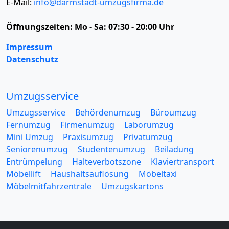
E-Mail:
info@darmstadt-umzugsfirma.de
Öffnungszeiten:
Mo - Sa: 07:30 - 20:00 Uhr
Impressum
Datenschutz
Umzugsservice
Umzugsservice
Behördenumzug
Büroumzug
Fernumzug
Firmenumzug
Laborumzug
Mini Umzug
Praxisumzug
Privatumzug
Seniorenumzug
Studentenumzug
Beiladung
Entrümpelung
Halteverbotszone
Klaviertransport
Möbellift
Haushaltsauflösung
Möbeltaxi
Möbelmitfahrzentrale
Umzugskartons