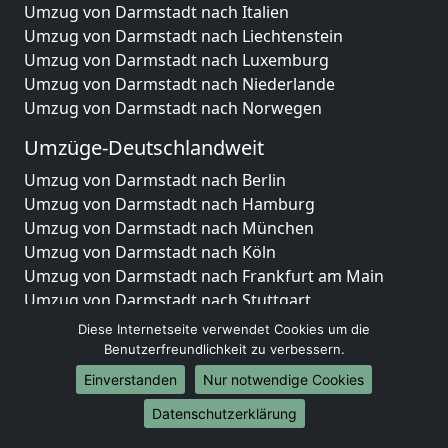
Umzug von Darmstadt nach Italien
Umzug von Darmstadt nach Liechtenstein
Umzug von Darmstadt nach Luxemburg
Umzug von Darmstadt nach Niederlande
Umzug von Darmstadt nach Norwegen
Umzüge-Deutschlandweit
Umzug von Darmstadt nach Berlin
Umzug von Darmstadt nach Hamburg
Umzug von Darmstadt nach München
Umzug von Darmstadt nach Köln
Umzug von Darmstadt nach Frankfurt am Main
Umzug von Darmstadt nach Stuttgart
Umzug von Darmstadt nach Düsseldorf
Diese Internetseite verwendet Cookies um die
Umzug von Darmstadt nach Leipzig
Benutzerfreundlichkeit zu verbessern.
Umzug von Darmstadt nach Dortmund
Einverstanden
Nur notwendige Cookies
Umzug von Darmstadt nach Essen
Datenschutzerklärung
Umzug von Darmstadt nach Bremen
Umzug von Darmstadt nach Dresden