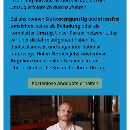
Erfahrung und Ausrüstung verfügt, um den
Umzug erfolgreich durchzuführen.
Bei uns können Sie
kostengünstig
und
stressfrei
umziehen
, sei es als
Beiladung
oder als
kompletter
Umzug
. Unser Partnernetzwerk, das
wir über die Jahre aufgebaut haben, ist
deutschlandweit und sogar international
unterwegs.
Holen Sie sich jetzt kostenlose
Angebote
und erhalten Sie einen ersten
Überblick über die Kosten für Ihren Umzug.
Kostenlose Angebote erhalten