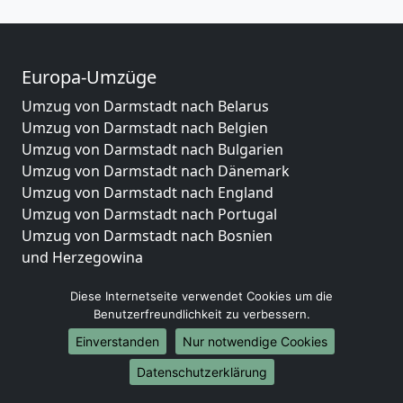
Europa-Umzüge
Umzug von Darmstadt nach Belarus
Umzug von Darmstadt nach Belgien
Umzug von Darmstadt nach Bulgarien
Umzug von Darmstadt nach Dänemark
Umzug von Darmstadt nach England
Umzug von Darmstadt nach Portugal
Umzug von Darmstadt nach Bosnien
und Herzegowina
Umzug von Darmstadt nach Irland
Diese Internetseite verwendet Cookies um die
Umzug von Darmstadt nach Lettland
Benutzerfreundlichkeit zu verbessern.
Umzug von Darmstadt nach Zypern
Umzug von Darmstadt nach Kroatien
Einverstanden
Nur notwendige Cookies
Umzug von Darmstadt nach Estland
Datenschutzerklärung
Umzug von Darmstadt nach Finnland