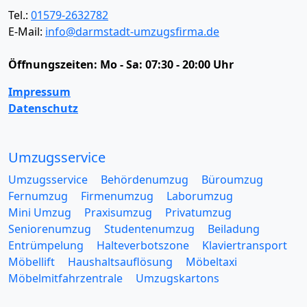
Tel.:
01579-2632782
E-Mail:
info@darmstadt-umzugsfirma.de
Öffnungszeiten:
Mo - Sa: 07:30 - 20:00 Uhr
Impressum
Datenschutz
Umzugsservice
Umzugsservice
Behördenumzug
Büroumzug
Fernumzug
Firmenumzug
Laborumzug
Mini Umzug
Praxisumzug
Privatumzug
Seniorenumzug
Studentenumzug
Beiladung
Entrümpelung
Halteverbotszone
Klaviertransport
Möbellift
Haushaltsauflösung
Möbeltaxi
Möbelmitfahrzentrale
Umzugskartons