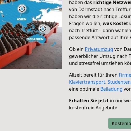
haben das
richtige Netzw
von Darmstadt nach Treffurt
haben wir die richtige Lösu
Fragen wollen,
was kostet
nach Treffurt – dann wählen
passende Antwort auf Ihre 
Ob ein
Privatumzug
von Dar
gewerblicher Umzug nach T
und stressfrei umziehen kö
Allzeit bereit für Ihren
Firm
Klaviertransport
,
Studente
eine optimale
Beiladung
von
Erhalten Sie jetzt
in nur we
kostenfreie Angebote.
Kostenlo