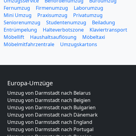
Umzugsservice
Behördenumzug
Büroumzug
Fernumzug
Firmenumzug
Laborumzug
Mini Umzug
Praxisumzug
Privatumzug
Seniorenumzug
Studentenumzug
Beiladung
Entrümpelung
Halteverbotszone
Klaviertransport
Möbellift
Haushaltsauflösung
Möbeltaxi
Möbelmitfahrzentrale
Umzugskartons
Europa-Umzüge
Umzug von Darmstadt nach Belarus
Umzug von Darmstadt nach Belgien
Umzug von Darmstadt nach Bulgarien
Umzug von Darmstadt nach Dänemark
Umzug von Darmstadt nach England
Umzug von Darmstadt nach Portugal