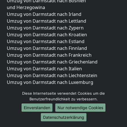
Umzug von Darmstadt nach Bosnien
und Herzegowina
Umzug von Darmstadt nach Irland
Umzug von Darmstadt nach Lettland
Umzug von Darmstadt nach Zypern
Umzug von Darmstadt nach Kroatien
Umzug von Darmstadt nach Estland
Umzug von Darmstadt nach Finnland
Umzug von Darmstadt nach Frankreich
Umzug von Darmstadt nach Griechenland
Umzug von Darmstadt nach Italien
Umzug von Darmstadt nach Liechtenstein
Umzug von Darmstadt nach Luxemburg
Umzug von Darmstadt nach Niederlande
Diese Internetseite verwendet Cookies um die
Umzug von Darmstadt nach Norwegen
Benutzerfreundlichkeit zu verbessern.
Umzüge-Deutschlandweit
Einverstanden
Nur notwendige Cookies
Umzug von Darmstadt nach Berlin
Datenschutzerklärung
Umzug von Darmstadt nach Hamburg