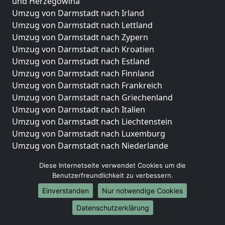
und Herzegowina
Umzug von Darmstadt nach Irland
Umzug von Darmstadt nach Lettland
Umzug von Darmstadt nach Zypern
Umzug von Darmstadt nach Kroatien
Umzug von Darmstadt nach Estland
Umzug von Darmstadt nach Finnland
Umzug von Darmstadt nach Frankreich
Umzug von Darmstadt nach Griechenland
Umzug von Darmstadt nach Italien
Umzug von Darmstadt nach Liechtenstein
Umzug von Darmstadt nach Luxemburg
Umzug von Darmstadt nach Niederlande
Umzug von Darmstadt nach Norwegen
Diese Internetseite verwendet Cookies um die
Umzüge-Deutschlandweit
Benutzerfreundlichkeit zu verbessern.
Einverstanden
Nur notwendige Cookies
Umzug von Darmstadt nach Berlin
Umzug von Darmstadt nach Hamburg
Datenschutzerklärung
Umzug von Darmstadt nach München