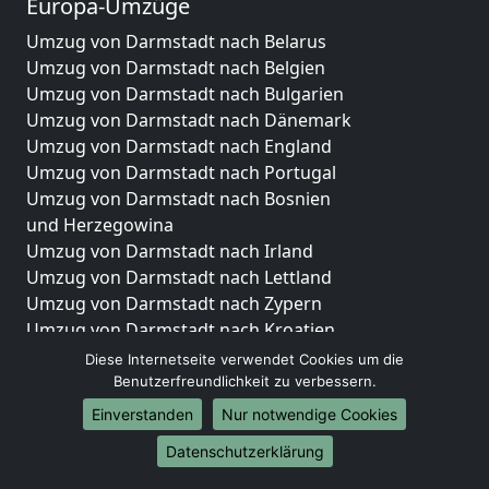
Europa-Umzüge
Umzug von Darmstadt nach Belarus
Umzug von Darmstadt nach Belgien
Umzug von Darmstadt nach Bulgarien
Umzug von Darmstadt nach Dänemark
Umzug von Darmstadt nach England
Umzug von Darmstadt nach Portugal
Umzug von Darmstadt nach Bosnien
und Herzegowina
Umzug von Darmstadt nach Irland
Umzug von Darmstadt nach Lettland
Umzug von Darmstadt nach Zypern
Umzug von Darmstadt nach Kroatien
Umzug von Darmstadt nach Estland
Diese Internetseite verwendet Cookies um die
Umzug von Darmstadt nach Finnland
Benutzerfreundlichkeit zu verbessern.
Umzug von Darmstadt nach Frankreich
Einverstanden
Nur notwendige Cookies
Umzug von Darmstadt nach Griechenland
Datenschutzerklärung
Umzug von Darmstadt nach Italien
Umzug von Darmstadt nach Liechtenstein