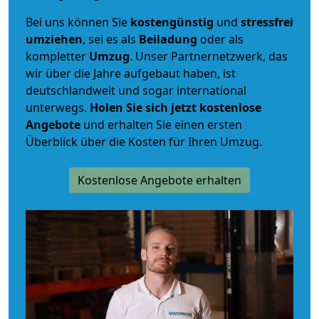
Bei uns können Sie
kostengünstig
und
stressfrei
umziehen
, sei es als
Beiladung
oder als
kompletter
Umzug
. Unser Partnernetzwerk, das
wir über die Jahre aufgebaut haben, ist
deutschlandweit und sogar international
unterwegs.
Holen Sie sich jetzt kostenlose
Angebote
und erhalten Sie einen ersten
Überblick über die Kosten für Ihren Umzug.
Kostenlose Angebote erhalten