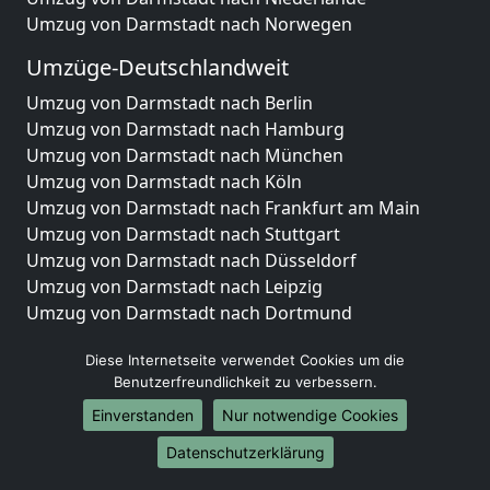
Umzug von Darmstadt nach Norwegen
Umzüge-Deutschlandweit
Umzug von Darmstadt nach Berlin
Umzug von Darmstadt nach Hamburg
Umzug von Darmstadt nach München
Umzug von Darmstadt nach Köln
Umzug von Darmstadt nach Frankfurt am Main
Umzug von Darmstadt nach Stuttgart
Umzug von Darmstadt nach Düsseldorf
Umzug von Darmstadt nach Leipzig
Umzug von Darmstadt nach Dortmund
Umzug von Darmstadt nach Essen
Diese Internetseite verwendet Cookies um die
Umzug von Darmstadt nach Bremen
Benutzerfreundlichkeit zu verbessern.
Umzug von Darmstadt nach Dresden
Umzug von Darmstadt nach Hannover
Einverstanden
Nur notwendige Cookies
Umzug von Darmstadt nach Nürnberg
Datenschutzerklärung
Umzug von Darmstadt nach Duisburg