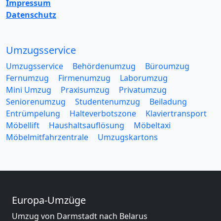
Impressum
Datenschutz
Umzugsservice
Umzugsservice
Behördenumzug
Büroumzug
Fernumzug
Firmenumzug
Laborumzug
Mini Umzug
Praxisumzug
Privatumzug
Seniorenumzug
Studentenumzug
Beiladung
Entrümpelung
Halteverbotszone
Klaviertransport
Möbellift
Haushaltsauflösung
Möbeltaxi
Möbelmitfahrzentrale
Umzugskartons
Europa-Umzüge
Umzug von Darmstadt nach Belarus