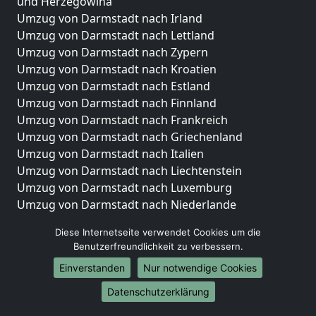
und Herzegowina
Umzug von Darmstadt nach Irland
Umzug von Darmstadt nach Lettland
Umzug von Darmstadt nach Zypern
Umzug von Darmstadt nach Kroatien
Umzug von Darmstadt nach Estland
Umzug von Darmstadt nach Finnland
Umzug von Darmstadt nach Frankreich
Umzug von Darmstadt nach Griechenland
Umzug von Darmstadt nach Italien
Umzug von Darmstadt nach Liechtenstein
Umzug von Darmstadt nach Luxemburg
Umzug von Darmstadt nach Niederlande
Umzug von Darmstadt nach Norwegen
Diese Internetseite verwendet Cookies um die
Umzüge-Deutschlandweit
Benutzerfreundlichkeit zu verbessern.
Einverstanden
Nur notwendige Cookies
Umzug von Darmstadt nach Berlin
Umzug von Darmstadt nach Hamburg
Datenschutzerklärung
Umzug von Darmstadt nach München