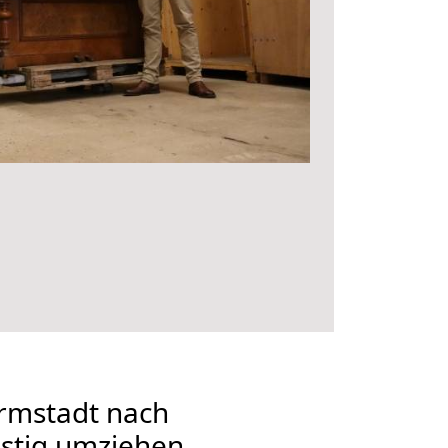
rmstadt nach
stig umziehen