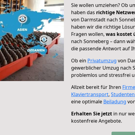
Sie wollen umziehen? Ob um
haben das
richtige Netzw
von Darmstadt nach Sonnebe
haben wir die richtige Lösu
Fragen wollen,
was kostet
nach Sonneberg – dann wähl
die passende Antwort auf Ih
Ob ein
Privatumzug
von Dar
gewerblicher Umzug nach 
problemlos und stressfrei 
Allzeit bereit für Ihren
Firm
Klaviertransport
,
Studente
eine optimale
Beiladung
von
Erhalten Sie jetzt
in nur we
kostenfreie Angebote.