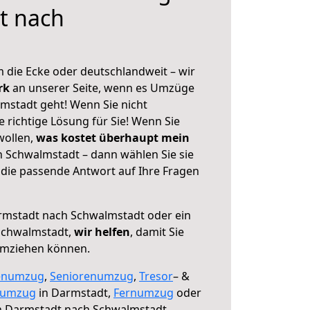
t nach
 die Ecke oder deutschlandweit – wir
erk
an unserer Seite, wenn es Umzüge
mstadt geht! Wenn Sie nicht
e richtige Lösung für Sie! Wenn Sie
wollen,
was kostet überhaupt mein
 Schwalmstadt – dann wählen Sie sie
die passende Antwort auf Ihre Fragen
mstadt nach Schwalmstadt oder ein
Schwalmstadt,
wir helfen
, damit Sie
umziehen können.
enumzug
,
Seniorenumzug
,
Tresor
– &
numzug
in Darmstadt,
Fernumzug
oder
 Darmstadt nach Schwalmstadt.