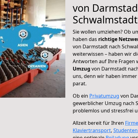
von Darmstad
Schwalmstadt
Sie wollen umziehen? Ob um
haben das
richtige Netzw
von Darmstadt nach Schwal
weiterwissen – haben wir di
Antworten auf Ihre Fragen 
Umzug
von Darmstadt nach
uns, denn wir haben immer 
parat.
Ob ein
Privatumzug
von Dar
gewerblicher Umzug nach 
problemlos und stressfrei 
Allzeit bereit für Ihren
Firm
Klaviertransport
,
Studente
eine optimale
Beiladung
von