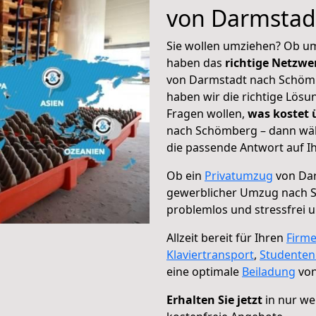
von Darmstad
Sie wollen umziehen? Ob um
haben das
richtige Netzw
von Darmstadt nach Schömb
haben wir die richtige Lösu
Fragen wollen,
was kostet
nach Schömberg – dann wäh
die passende Antwort auf Ih
Ob ein
Privatumzug
von Dar
gewerblicher Umzug nach 
problemlos und stressfrei 
Allzeit bereit für Ihren
Firm
Klaviertransport
,
Studente
eine optimale
Beiladung
von
Erhalten Sie jetzt
in nur we