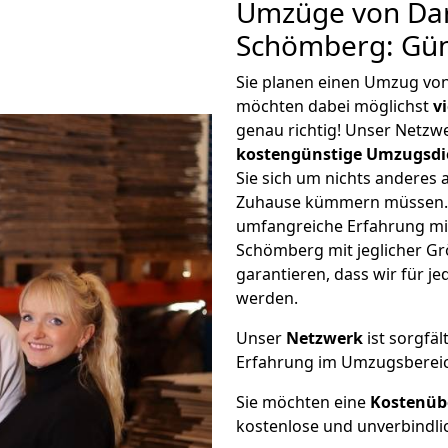
Umzüge von Da
Schömberg: Gün
Sie planen einen Umzug v
möchten dabei möglichst
v
genau richtig! Unser Netzw
kostengünstige Umzugsdi
Sie sich um nichts anderes 
Zuhause kümmern müssen. W
umfangreiche Erfahrung m
Schömberg mit jeglicher G
garantieren, dass wir für j
werden.
Unser
Netzwerk
ist sorgfäl
Erfahrung im Umzugsberei
Sie möchten eine
Kostenüb
kostenlose und unverbindli