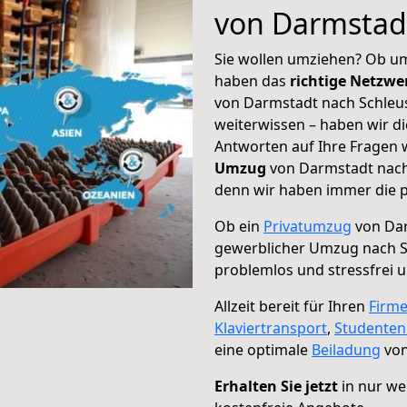
von Darmstad
Sie wollen umziehen? Ob um
haben das
richtige Netzw
von Darmstadt nach Schleus
weiterwissen – haben wir di
Antworten auf Ihre Fragen 
Umzug
von Darmstadt nach 
denn wir haben immer die p
Ob ein
Privatumzug
von Dar
gewerblicher Umzug nach S
problemlos und stressfrei 
Allzeit bereit für Ihren
Firm
Klaviertransport
,
Studente
eine optimale
Beiladung
von
Erhalten Sie jetzt
in nur we