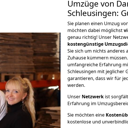
Umzüge von Da
Schleusingen: G
Sie planen einen Umzug vo
möchten dabei möglichst
v
genau richtig! Unser Netzw
kostengünstige Umzugsdi
Sie sich um nichts anderes 
Zuhause kümmern müssen. W
umfangreiche Erfahrung m
Schleusingen mit jegliche
garantieren, dass wir für j
werden.
Unser
Netzwerk
ist sorgfäl
Erfahrung im Umzugsberei
Sie möchten eine
Kostenüb
kostenlose und unverbindli