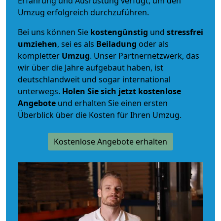
Erfahrung und Ausrüstung verfügt, um den
Umzug erfolgreich durchzuführen.
Bei uns können Sie
kostengünstig
und
stressfrei
umziehen
, sei es als
Beiladung
oder als
kompletter
Umzug
. Unser Partnernetzwerk, das
wir über die Jahre aufgebaut haben, ist
deutschlandweit und sogar international
unterwegs.
Holen Sie sich jetzt kostenlose
Angebote
und erhalten Sie einen ersten
Überblick über die Kosten für Ihren Umzug.
Kostenlose Angebote erhalten