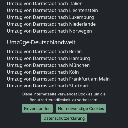
Umzug von Darmstadt nach Italien
Umzug von Darmstadt nach Liechtenstein
Umzug von Darmstadt nach Luxemburg
Umzug von Darmstadt nach Niederlande
Umzug von Darmstadt nach Norwegen
Umzüge-Deutschlandweit
Umzug von Darmstadt nach Berlin
Umzug von Darmstadt nach Hamburg
Umzug von Darmstadt nach München
Umzug von Darmstadt nach Köln
Umzug von Darmstadt nach Frankfurt am Main
Umzug von Darmstadt nach Stuttgart
Umzug von Darmstadt nach Düsseldorf
Diese Internetseite verwendet Cookies um die
Umzug von Darmstadt nach Leipzig
Benutzerfreundlichkeit zu verbessern.
Umzug von Darmstadt nach Dortmund
Einverstanden
Nur notwendige Cookies
Umzug von Darmstadt nach Essen
Datenschutzerklärung
Umzug von Darmstadt nach Bremen
Umzug von Darmstadt nach Dresden