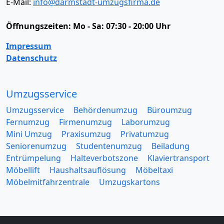
E-Mail:
info@darmstadt-umzugsfirma.de
Öffnungszeiten:
Mo - Sa: 07:30 - 20:00 Uhr
Impressum
Datenschutz
Umzugsservice
Umzugsservice
Behördenumzug
Büroumzug
Fernumzug
Firmenumzug
Laborumzug
Mini Umzug
Praxisumzug
Privatumzug
Seniorenumzug
Studentenumzug
Beiladung
Entrümpelung
Halteverbotszone
Klaviertransport
Möbellift
Haushaltsauflösung
Möbeltaxi
Möbelmitfahrzentrale
Umzugskartons