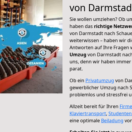
von Darmstad
Sie wollen umziehen? Ob um
haben das
richtige Netzw
von Darmstadt nach Schauen
weiterwissen – haben wir di
Antworten auf Ihre Fragen 
Umzug
von Darmstadt nach 
uns, denn wir haben immer 
parat.
Ob ein
Privatumzug
von Dar
gewerblicher Umzug nach 
problemlos und stressfrei 
Allzeit bereit für Ihren
Firm
Klaviertransport
,
Studente
eine optimale
Beiladung
von