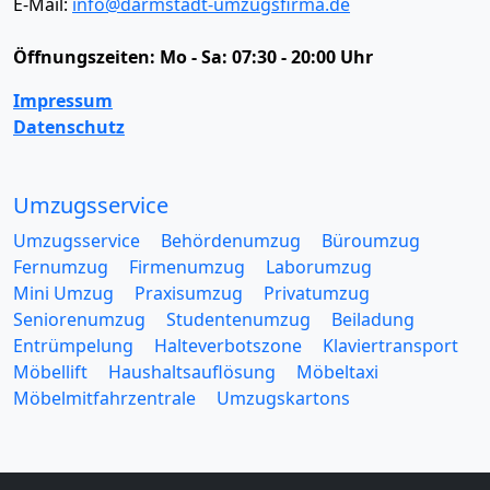
E-Mail:
info@darmstadt-umzugsfirma.de
Öffnungszeiten:
Mo - Sa: 07:30 - 20:00 Uhr
Impressum
Datenschutz
Umzugsservice
Umzugsservice
Behördenumzug
Büroumzug
Fernumzug
Firmenumzug
Laborumzug
Mini Umzug
Praxisumzug
Privatumzug
Seniorenumzug
Studentenumzug
Beiladung
Entrümpelung
Halteverbotszone
Klaviertransport
Möbellift
Haushaltsauflösung
Möbeltaxi
Möbelmitfahrzentrale
Umzugskartons