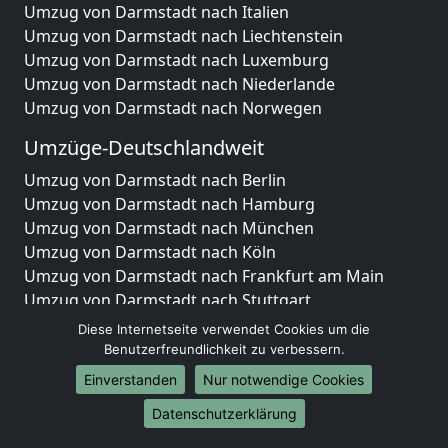
Umzug von Darmstadt nach Italien
Umzug von Darmstadt nach Liechtenstein
Umzug von Darmstadt nach Luxemburg
Umzug von Darmstadt nach Niederlande
Umzug von Darmstadt nach Norwegen
Umzüge-Deutschlandweit
Umzug von Darmstadt nach Berlin
Umzug von Darmstadt nach Hamburg
Umzug von Darmstadt nach München
Umzug von Darmstadt nach Köln
Umzug von Darmstadt nach Frankfurt am Main
Umzug von Darmstadt nach Stuttgart
Umzug von Darmstadt nach Düsseldorf
Diese Internetseite verwendet Cookies um die
Umzug von Darmstadt nach Leipzig
Benutzerfreundlichkeit zu verbessern.
Umzug von Darmstadt nach Dortmund
Einverstanden
Nur notwendige Cookies
Umzug von Darmstadt nach Essen
Datenschutzerklärung
Umzug von Darmstadt nach Bremen
Umzug von Darmstadt nach Dresden