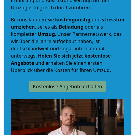
Erfahrung und Ausrüstung verfügt, um den
Umzug erfolgreich durchzuführen.
Bei uns können Sie
kostengünstig
und
stressfrei
umziehen
, sei es als
Beiladung
oder als
kompletter
Umzug
. Unser Partnernetzwerk, das
wir über die Jahre aufgebaut haben, ist
deutschlandweit und sogar international
unterwegs.
Holen Sie sich jetzt kostenlose
Angebote
und erhalten Sie einen ersten
Überblick über die Kosten für Ihren Umzug.
Kostenlose Angebote erhalten