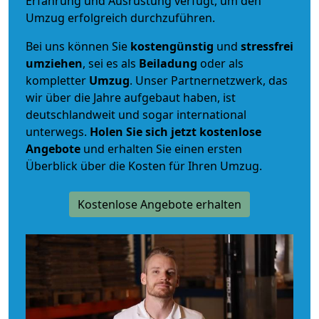
Erfahrung und Ausrüstung verfügt, um den
Umzug erfolgreich durchzuführen.
Bei uns können Sie
kostengünstig
und
stressfrei
umziehen
, sei es als
Beiladung
oder als
kompletter
Umzug
. Unser Partnernetzwerk, das
wir über die Jahre aufgebaut haben, ist
deutschlandweit und sogar international
unterwegs.
Holen Sie sich jetzt kostenlose
Angebote
und erhalten Sie einen ersten
Überblick über die Kosten für Ihren Umzug.
Kostenlose Angebote erhalten