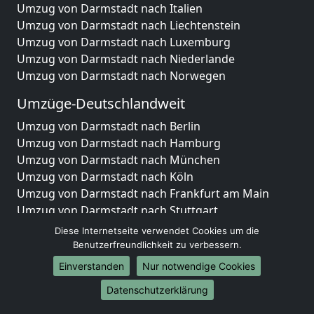
Umzug von Darmstadt nach Italien
Umzug von Darmstadt nach Liechtenstein
Umzug von Darmstadt nach Luxemburg
Umzug von Darmstadt nach Niederlande
Umzug von Darmstadt nach Norwegen
Umzüge-Deutschlandweit
Umzug von Darmstadt nach Berlin
Umzug von Darmstadt nach Hamburg
Umzug von Darmstadt nach München
Umzug von Darmstadt nach Köln
Umzug von Darmstadt nach Frankfurt am Main
Umzug von Darmstadt nach Stuttgart
Umzug von Darmstadt nach Düsseldorf
Diese Internetseite verwendet Cookies um die
Umzug von Darmstadt nach Leipzig
Benutzerfreundlichkeit zu verbessern.
Umzug von Darmstadt nach Dortmund
Einverstanden
Nur notwendige Cookies
Umzug von Darmstadt nach Essen
Datenschutzerklärung
Umzug von Darmstadt nach Bremen
Umzug von Darmstadt nach Dresden