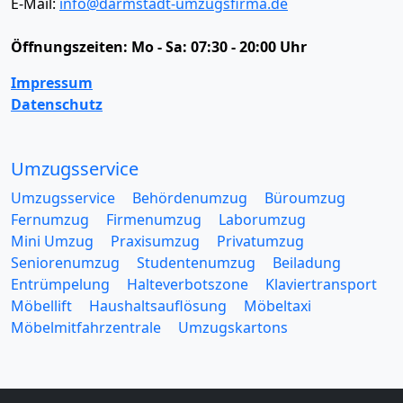
E-Mail:
info@darmstadt-umzugsfirma.de
Öffnungszeiten:
Mo - Sa: 07:30 - 20:00 Uhr
Impressum
Datenschutz
Umzugsservice
Umzugsservice
Behördenumzug
Büroumzug
Fernumzug
Firmenumzug
Laborumzug
Mini Umzug
Praxisumzug
Privatumzug
Seniorenumzug
Studentenumzug
Beiladung
Entrümpelung
Halteverbotszone
Klaviertransport
Möbellift
Haushaltsauflösung
Möbeltaxi
Möbelmitfahrzentrale
Umzugskartons