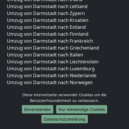
Umzug von Darmstadt nach Lettland
Umzug von Darmstadt nach Zypern
Umzug von Darmstadt nach Kroatien
Umzug von Darmstadt nach Estland
Umzug von Darmstadt nach Finnland
Umzug von Darmstadt nach Frankreich
Umzug von Darmstadt nach Griechenland
Umzug von Darmstadt nach Italien
Umzug von Darmstadt nach Liechtenstein
Umzug von Darmstadt nach Luxemburg
Umzug von Darmstadt nach Niederlande
Umzug von Darmstadt nach Norwegen
Umzüge-Deutschlandweit
Diese Internetseite verwendet Cookies um die
Benutzerfreundlichkeit zu verbessern.
Umzug von Darmstadt nach Berlin
Umzug von Darmstadt nach Hamburg
Einverstanden
Nur notwendige Cookies
Umzug von Darmstadt nach München
Datenschutzerklärung
Umzug von Darmstadt nach Köln