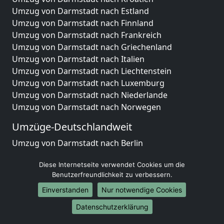
Umzug von Darmstadt nach Estland
Umzug von Darmstadt nach Finnland
Umzug von Darmstadt nach Frankreich
Umzug von Darmstadt nach Griechenland
Umzug von Darmstadt nach Italien
Umzug von Darmstadt nach Liechtenstein
Umzug von Darmstadt nach Luxemburg
Umzug von Darmstadt nach Niederlande
Umzug von Darmstadt nach Norwegen
Umzüge-Deutschlandweit
Umzug von Darmstadt nach Berlin
Umzug von Darmstadt nach Hamburg
Diese Internetseite verwendet Cookies um die
Umzug von Darmstadt nach München
Benutzerfreundlichkeit zu verbessern.
Umzug von Darmstadt nach Köln
Umzug von Darmstadt nach Frankfurt am Main
Einverstanden
Nur notwendige Cookies
Umzug von Darmstadt nach Stuttgart
Datenschutzerklärung
Umzug von Darmstadt nach Düsseldorf