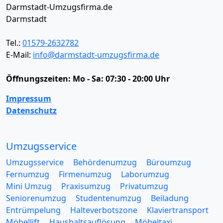
Darmstadt-Umzugsfirma.de
Darmstadt
Tel.:
01579-2632782
E-Mail:
info@darmstadt-umzugsfirma.de
Öffnungszeiten:
Mo - Sa: 07:30 - 20:00 Uhr
Impressum
Datenschutz
Umzugsservice
Umzugsservice
Behördenumzug
Büroumzug
Fernumzug
Firmenumzug
Laborumzug
Mini Umzug
Praxisumzug
Privatumzug
Seniorenumzug
Studentenumzug
Beiladung
Entrümpelung
Halteverbotszone
Klaviertransport
Möbellift
Haushaltsauflösung
Möbeltaxi