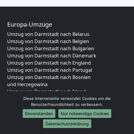
Europa-Umzüge
Umzug von Darmstadt nach Belarus
Umzug von Darmstadt nach Belgien
Umzug von Darmstadt nach Bulgarien
Umzug von Darmstadt nach Dänemark
Umzug von Darmstadt nach England
Umzug von Darmstadt nach Portugal
Umzug von Darmstadt nach Bosnien
und Herzegowina
Umzug von Darmstadt nach Irland
Umzug von Darmstadt nach Lettland
Diese Internetseite verwendet Cookies um die
Benutzerfreundlichkeit zu verbessern.
Umzug von Darmstadt nach Zypern
Umzug von Darmstadt nach Kroatien
Einverstanden
Nur notwendige Cookies
Umzug von Darmstadt nach Estland
Datenschutzerklärung
Umzug von Darmstadt nach Finnland