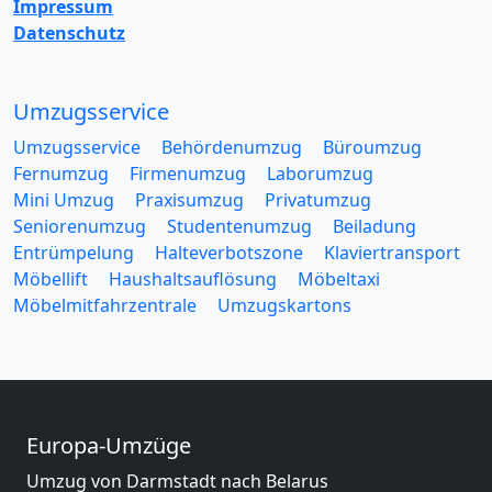
Impressum
Datenschutz
Umzugsservice
Umzugsservice
Behördenumzug
Büroumzug
Fernumzug
Firmenumzug
Laborumzug
Mini Umzug
Praxisumzug
Privatumzug
Seniorenumzug
Studentenumzug
Beiladung
Entrümpelung
Halteverbotszone
Klaviertransport
Möbellift
Haushaltsauflösung
Möbeltaxi
Möbelmitfahrzentrale
Umzugskartons
Europa-Umzüge
Umzug von Darmstadt nach Belarus