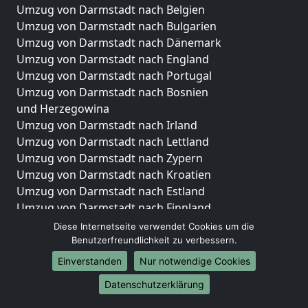
Umzug von Darmstadt nach Belgien
Umzug von Darmstadt nach Bulgarien
Umzug von Darmstadt nach Dänemark
Umzug von Darmstadt nach England
Umzug von Darmstadt nach Portugal
Umzug von Darmstadt nach Bosnien
und Herzegowina
Umzug von Darmstadt nach Irland
Umzug von Darmstadt nach Lettland
Umzug von Darmstadt nach Zypern
Umzug von Darmstadt nach Kroatien
Umzug von Darmstadt nach Estland
Umzug von Darmstadt nach Finnland
Umzug von Darmstadt nach Frankreich
Diese Internetseite verwendet Cookies um die
Umzug von Darmstadt nach Griechenland
Benutzerfreundlichkeit zu verbessern.
Umzug von Darmstadt nach Italien
Einverstanden
Nur notwendige Cookies
Umzug von Darmstadt nach Liechtenstein
Datenschutzerklärung
Umzug von Darmstadt nach Luxemburg
Umzug von Darmstadt nach Niederlande