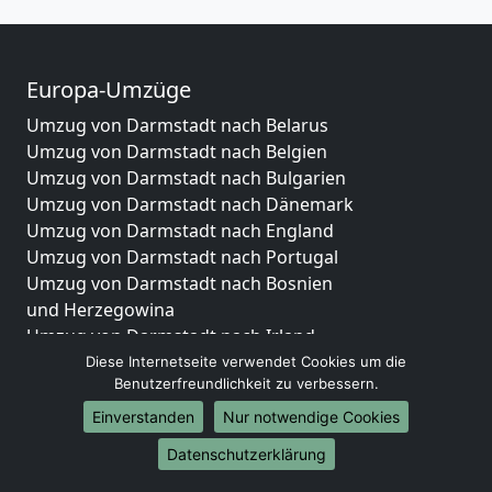
Europa-Umzüge
Umzug von Darmstadt nach Belarus
Umzug von Darmstadt nach Belgien
Umzug von Darmstadt nach Bulgarien
Umzug von Darmstadt nach Dänemark
Umzug von Darmstadt nach England
Umzug von Darmstadt nach Portugal
Umzug von Darmstadt nach Bosnien
und Herzegowina
Umzug von Darmstadt nach Irland
Umzug von Darmstadt nach Lettland
Diese Internetseite verwendet Cookies um die
Benutzerfreundlichkeit zu verbessern.
Umzug von Darmstadt nach Zypern
Umzug von Darmstadt nach Kroatien
Einverstanden
Nur notwendige Cookies
Umzug von Darmstadt nach Estland
Datenschutzerklärung
Umzug von Darmstadt nach Finnland