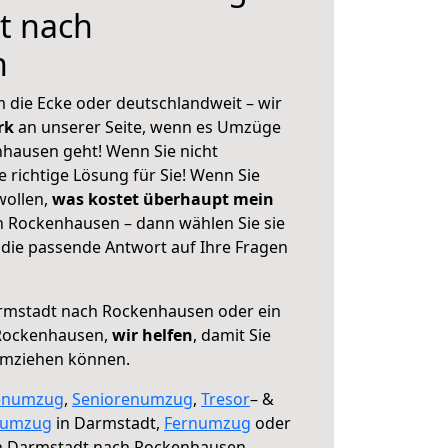
t nach
n
 die Ecke oder deutschlandweit – wir
erk
an unserer Seite, wenn es Umzüge
hausen geht! Wenn Sie nicht
e richtige Lösung für Sie! Wenn Sie
wollen,
was kostet überhaupt mein
 Rockenhausen – dann wählen Sie sie
die passende Antwort auf Ihre Fragen
mstadt nach Rockenhausen oder ein
Rockenhausen,
wir helfen
, damit Sie
umziehen können.
enumzug
,
Seniorenumzug
,
Tresor
– &
numzug
in Darmstadt,
Fernumzug
oder
 Darmstadt nach Rockenhausen.