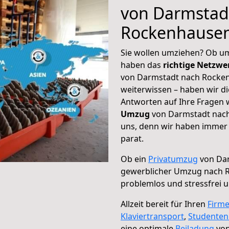
von Darmstad
Rockenhause
Sie wollen umziehen? Ob um
haben das
richtige Netzw
von Darmstadt nach Rocken
weiterwissen – haben wir di
Antworten auf Ihre Fragen 
Umzug
von Darmstadt nach
uns, denn wir haben immer 
parat.
Ob ein
Privatumzug
von Dar
gewerblicher Umzug nach 
problemlos und stressfrei 
Allzeit bereit für Ihren
Firm
Klaviertransport
,
Studente
eine optimale
Beiladung
von