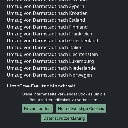
Umzug von Darmstadt nach Zypern
Umzug von Darmstadt nach Kroatien
Umzug von Darmstadt nach Estland
Umzug von Darmstadt nach Finnland
Umzug von Darmstadt nach Frankreich
Umzug von Darmstadt nach Griechenland
Umzug von Darmstadt nach Italien
Umzug von Darmstadt nach Liechtenstein
Umzug von Darmstadt nach Luxemburg
Umzug von Darmstadt nach Niederlande
Umzug von Darmstadt nach Norwegen
Umzüge-Deutschlandweit
Diese Internetseite verwendet Cookies um die
Umzug von Darmstadt nach Berlin
Benutzerfreundlichkeit zu verbessern.
Umzug von Darmstadt nach Hamburg
Umzug von Darmstadt nach München
Einverstanden
Nur notwendige Cookies
Umzug von Darmstadt nach Köln
Datenschutzerklärung
Umzug von Darmstadt nach Frankfurt am Main