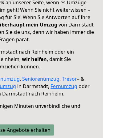
erk
an unserer Seite, wenn es Umzüge
m geht! Wenn Sie nicht weiterwissen –
ng für Sie! Wenn Sie Antworten auf Ihre
 überhaupt mein Umzug
von Darmstadt
n Sie sie uns, denn wir haben immer die
Fragen parat.
mstadt nach Reinheim oder ein
Reinheim,
wir helfen
, damit Sie
umziehen können.
enumzug
,
Seniorenumzug
,
Tresor
– &
numzug
in Darmstadt,
Fernumzug
oder
 Darmstadt nach Reinheim.
nigen Minuten unverbindliche und
se Angebote erhalten