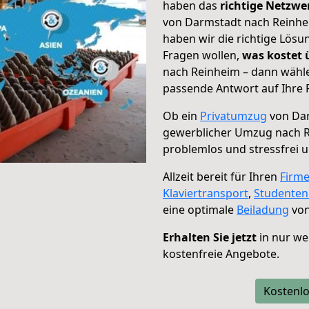
haben das
richtige Netzw
von Darmstadt nach Reinhei
haben wir die richtige Lösu
Fragen wollen,
was kostet
nach Reinheim – dann wähle
passende Antwort auf Ihre 
Ob ein
Privatumzug
von Dar
gewerblicher Umzug nach 
problemlos und stressfrei 
Allzeit bereit für Ihren
Firm
Klaviertransport
,
Studente
eine optimale
Beiladung
von
Erhalten Sie jetzt
in nur we
kostenfreie Angebote.
Kostenlo