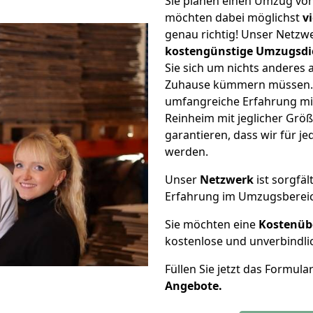
Sie planen einen Umzug vo
möchten dabei möglichst
v
genau richtig! Unser Netzw
kostengünstige Umzugsdi
Sie sich um nichts anderes 
Zuhause kümmern müssen. W
umfangreiche Erfahrung m
Reinheim mit jeglicher Gr
garantieren, dass wir für j
werden.
Unser
Netzwerk
ist sorgfäl
Erfahrung im Umzugsberei
Sie möchten eine
Kostenüb
kostenlose und unverbindli
Füllen Sie jetzt das Formula
Angebote.