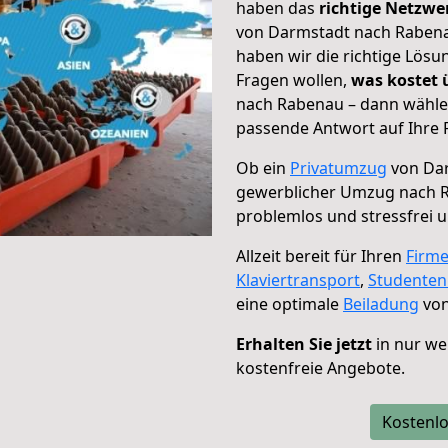
haben das
richtige Netzw
von Darmstadt nach Rabenau
haben wir die richtige Lösu
Fragen wollen,
was kostet
nach Rabenau – dann wählen
passende Antwort auf Ihre 
Ob ein
Privatumzug
von Dar
gewerblicher Umzug nach 
problemlos und stressfrei 
Allzeit bereit für Ihren
Firm
Klaviertransport
,
Studente
eine optimale
Beiladung
von
Erhalten Sie jetzt
in nur we
kostenfreie Angebote.
Kostenlo