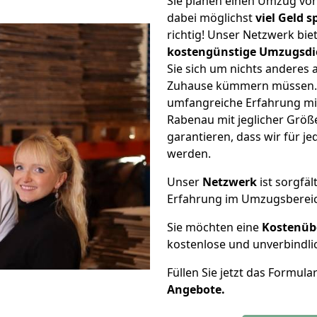
Sie planen einen Umzug v
dabei möglichst
viel Geld 
richtig! Unser Netzwerk bi
kostengünstige Umzugsdi
Sie sich um nichts anderes 
Zuhause kümmern müssen. W
umfangreiche Erfahrung m
Rabenau mit jeglicher Grö
garantieren, dass wir für j
werden.
Unser
Netzwerk
ist sorgfäl
Erfahrung im Umzugsberei
Sie möchten eine
Kostenüb
kostenlose und unverbindli
Füllen Sie jetzt das Formula
Angebote.