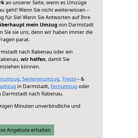
erk
an unserer Seite, wenn es Umzüge
 geht! Wenn Sie nicht weiterwissen –
ng für Sie! Wenn Sie Antworten auf Ihre
 überhaupt mein Umzug
von Darmstadt
 Sie sie uns, denn wir haben immer die
Fragen parat.
mstadt nach Rabenau oder ein
Rabenau,
wir helfen
, damit Sie
umziehen können.
enumzug
,
Seniorenumzug
,
Tresor
– &
numzug
in Darmstadt,
Fernumzug
oder
 Darmstadt nach Rabenau.
nigen Minuten unverbindliche und
se Angebote erhalten