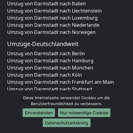
Umzug von Darmstadt nach Italien
Umzug von Darmstadt nach Liechtenstein
Umzug von Darmstadt nach Luxemburg
Umzug von Darmstadt nach Niederlande
Umzug von Darmstadt nach Norwegen
Umzüge-Deutschlandweit
Umzug von Darmstadt nach Berlin
Umzug von Darmstadt nach Hamburg
Umzug von Darmstadt nach München
Umzug von Darmstadt nach Köln
Umzug von Darmstadt nach Frankfurt am Main
Umzug von Darmstadt nach Stuttgart
Umzug von Darmstadt nach Düsseldorf
Diese Internetseite verwendet Cookies um die
Umzug von Darmstadt nach Leipzig
Benutzerfreundlichkeit zu verbessern.
Umzug von Darmstadt nach Dortmund
Einverstanden
Nur notwendige Cookies
Umzug von Darmstadt nach Essen
Datenschutzerklärung
Umzug von Darmstadt nach Bremen
Umzug von Darmstadt nach Dresden