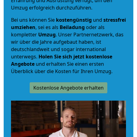
Erfahrung und Ausrüstung verfügt, um den
Umzug erfolgreich durchzuführen.
Bei uns können Sie
kostengünstig
und
stressfrei
umziehen
, sei es als
Beiladung
oder als
kompletter
Umzug
. Unser Partnernetzwerk, das
wir über die Jahre aufgebaut haben, ist
deutschlandweit und sogar international
unterwegs.
Holen Sie sich jetzt kostenlose
Angebote
und erhalten Sie einen ersten
Überblick über die Kosten für Ihren Umzug.
Kostenlose Angebote erhalten