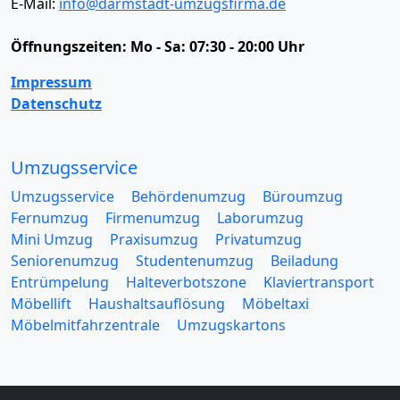
E-Mail:
info@darmstadt-umzugsfirma.de
Öffnungszeiten:
Mo - Sa: 07:30 - 20:00 Uhr
Impressum
Datenschutz
Umzugsservice
Umzugsservice
Behördenumzug
Büroumzug
Fernumzug
Firmenumzug
Laborumzug
Mini Umzug
Praxisumzug
Privatumzug
Seniorenumzug
Studentenumzug
Beiladung
Entrümpelung
Halteverbotszone
Klaviertransport
Möbellift
Haushaltsauflösung
Möbeltaxi
Möbelmitfahrzentrale
Umzugskartons