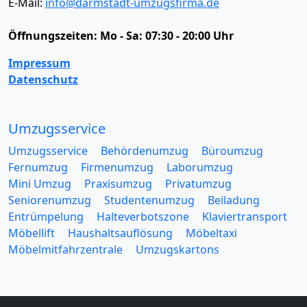
E-Mail:
info@darmstadt-umzugsfirma.de
Öffnungszeiten:
Mo - Sa: 07:30 - 20:00 Uhr
Impressum
Datenschutz
Umzugsservice
Umzugsservice
Behördenumzug
Büroumzug
Fernumzug
Firmenumzug
Laborumzug
Mini Umzug
Praxisumzug
Privatumzug
Seniorenumzug
Studentenumzug
Beiladung
Entrümpelung
Halteverbotszone
Klaviertransport
Möbellift
Haushaltsauflösung
Möbeltaxi
Möbelmitfahrzentrale
Umzugskartons