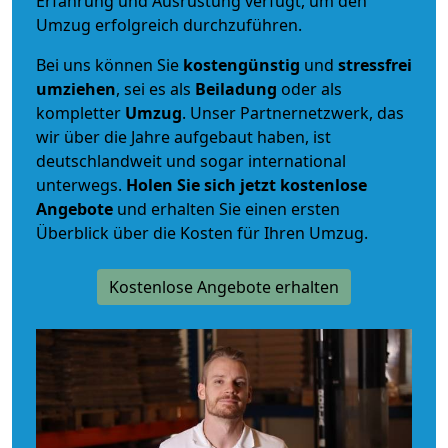
Erfahrung und Ausrüstung verfügt, um den
Umzug erfolgreich durchzuführen.
Bei uns können Sie
kostengünstig
und
stressfrei
umziehen
, sei es als
Beiladung
oder als
kompletter
Umzug
. Unser Partnernetzwerk, das
wir über die Jahre aufgebaut haben, ist
deutschlandweit und sogar international
unterwegs.
Holen Sie sich jetzt kostenlose
Angebote
und erhalten Sie einen ersten
Überblick über die Kosten für Ihren Umzug.
Kostenlose Angebote erhalten