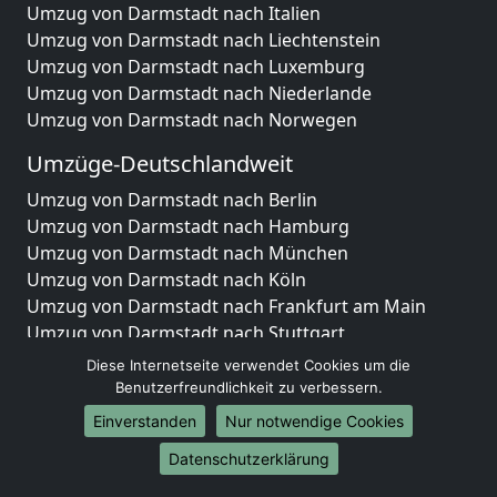
Umzug von Darmstadt nach Italien
Umzug von Darmstadt nach Liechtenstein
Umzug von Darmstadt nach Luxemburg
Umzug von Darmstadt nach Niederlande
Umzug von Darmstadt nach Norwegen
Umzüge-Deutschlandweit
Umzug von Darmstadt nach Berlin
Umzug von Darmstadt nach Hamburg
Umzug von Darmstadt nach München
Umzug von Darmstadt nach Köln
Umzug von Darmstadt nach Frankfurt am Main
Umzug von Darmstadt nach Stuttgart
Umzug von Darmstadt nach Düsseldorf
Diese Internetseite verwendet Cookies um die
Umzug von Darmstadt nach Leipzig
Benutzerfreundlichkeit zu verbessern.
Umzug von Darmstadt nach Dortmund
Einverstanden
Nur notwendige Cookies
Umzug von Darmstadt nach Essen
Datenschutzerklärung
Umzug von Darmstadt nach Bremen
Umzug von Darmstadt nach Dresden