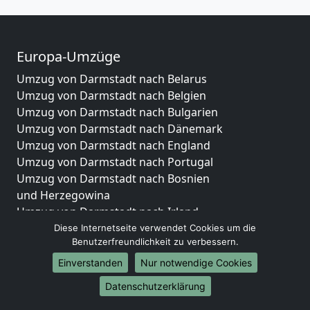
Europa-Umzüge
Umzug von Darmstadt nach Belarus
Umzug von Darmstadt nach Belgien
Umzug von Darmstadt nach Bulgarien
Umzug von Darmstadt nach Dänemark
Umzug von Darmstadt nach England
Umzug von Darmstadt nach Portugal
Umzug von Darmstadt nach Bosnien
und Herzegowina
Umzug von Darmstadt nach Irland
Umzug von Darmstadt nach Lettland
Diese Internetseite verwendet Cookies um die
Benutzerfreundlichkeit zu verbessern.
Umzug von Darmstadt nach Zypern
Umzug von Darmstadt nach Kroatien
Einverstanden
Nur notwendige Cookies
Umzug von Darmstadt nach Estland
Datenschutzerklärung
Umzug von Darmstadt nach Finnland