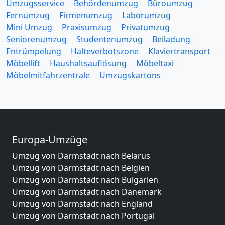
Umzugsservice
Behördenumzug
Büroumzug
Fernumzug
Firmenumzug
Laborumzug
Mini Umzug
Praxisumzug
Privatumzug
Seniorenumzug
Studentenumzug
Beiladung
Entrümpelung
Halteverbotszone
Klaviertransport
Möbellift
Haushaltsauflösung
Möbeltaxi
Möbelmitfahrzentrale
Umzugskartons
Europa-Umzüge
Umzug von Darmstadt nach Belarus
Umzug von Darmstadt nach Belgien
Umzug von Darmstadt nach Bulgarien
Umzug von Darmstadt nach Dänemark
Umzug von Darmstadt nach England
Umzug von Darmstadt nach Portugal