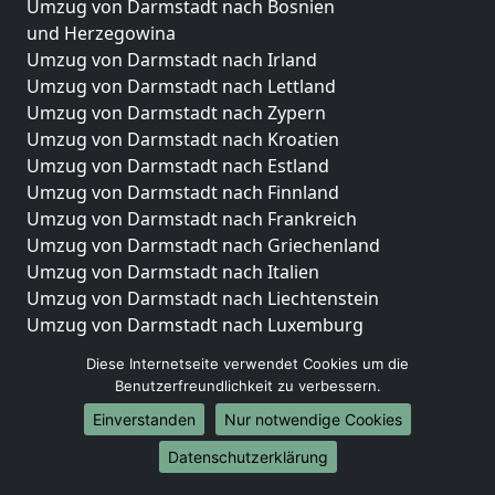
Umzug von Darmstadt nach Bosnien
und Herzegowina
Umzug von Darmstadt nach Irland
Umzug von Darmstadt nach Lettland
Umzug von Darmstadt nach Zypern
Umzug von Darmstadt nach Kroatien
Umzug von Darmstadt nach Estland
Umzug von Darmstadt nach Finnland
Umzug von Darmstadt nach Frankreich
Umzug von Darmstadt nach Griechenland
Umzug von Darmstadt nach Italien
Umzug von Darmstadt nach Liechtenstein
Umzug von Darmstadt nach Luxemburg
Umzug von Darmstadt nach Niederlande
Diese Internetseite verwendet Cookies um die
Umzug von Darmstadt nach Norwegen
Benutzerfreundlichkeit zu verbessern.
Umzüge-Deutschlandweit
Einverstanden
Nur notwendige Cookies
Umzug von Darmstadt nach Berlin
Datenschutzerklärung
Umzug von Darmstadt nach Hamburg