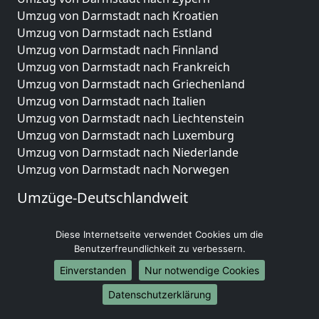
Umzug von Darmstadt nach Kroatien
Umzug von Darmstadt nach Estland
Umzug von Darmstadt nach Finnland
Umzug von Darmstadt nach Frankreich
Umzug von Darmstadt nach Griechenland
Umzug von Darmstadt nach Italien
Umzug von Darmstadt nach Liechtenstein
Umzug von Darmstadt nach Luxemburg
Umzug von Darmstadt nach Niederlande
Umzug von Darmstadt nach Norwegen
Umzüge-Deutschlandweit
Umzug von Darmstadt nach Berlin
Diese Internetseite verwendet Cookies um die
Umzug von Darmstadt nach Hamburg
Benutzerfreundlichkeit zu verbessern.
Umzug von Darmstadt nach München
Umzug von Darmstadt nach Köln
Einverstanden
Nur notwendige Cookies
Umzug von Darmstadt nach Frankfurt am Main
Datenschutzerklärung
Umzug von Darmstadt nach Stuttgart