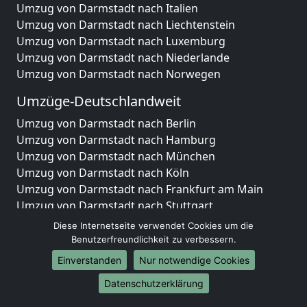
Umzug von Darmstadt nach Italien
Umzug von Darmstadt nach Liechtenstein
Umzug von Darmstadt nach Luxemburg
Umzug von Darmstadt nach Niederlande
Umzug von Darmstadt nach Norwegen
Umzüge-Deutschlandweit
Umzug von Darmstadt nach Berlin
Umzug von Darmstadt nach Hamburg
Umzug von Darmstadt nach München
Umzug von Darmstadt nach Köln
Umzug von Darmstadt nach Frankfurt am Main
Umzug von Darmstadt nach Stuttgart
Umzug von Darmstadt nach Düsseldorf
Diese Internetseite verwendet Cookies um die
Umzug von Darmstadt nach Leipzig
Benutzerfreundlichkeit zu verbessern.
Umzug von Darmstadt nach Dortmund
Einverstanden
Nur notwendige Cookies
Umzug von Darmstadt nach Essen
Datenschutzerklärung
Umzug von Darmstadt nach Bremen
Umzug von Darmstadt nach Dresden