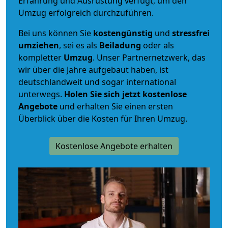
Erfahrung und Ausrüstung verfügt, um den
Umzug erfolgreich durchzuführen.
Bei uns können Sie
kostengünstig
und
stressfrei
umziehen
, sei es als
Beiladung
oder als
kompletter
Umzug
. Unser Partnernetzwerk, das
wir über die Jahre aufgebaut haben, ist
deutschlandweit und sogar international
unterwegs.
Holen Sie sich jetzt kostenlose
Angebote
und erhalten Sie einen ersten
Überblick über die Kosten für Ihren Umzug.
Kostenlose Angebote erhalten