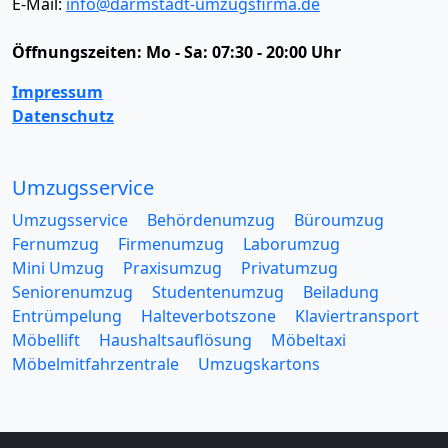
E-Mail:
info@darmstadt-umzugsfirma.de
Öffnungszeiten:
Mo - Sa: 07:30 - 20:00 Uhr
Impressum
Datenschutz
Umzugsservice
Umzugsservice
Behördenumzug
Büroumzug
Fernumzug
Firmenumzug
Laborumzug
Mini Umzug
Praxisumzug
Privatumzug
Seniorenumzug
Studentenumzug
Beiladung
Entrümpelung
Halteverbotszone
Klaviertransport
Möbellift
Haushaltsauflösung
Möbeltaxi
Möbelmitfahrzentrale
Umzugskartons