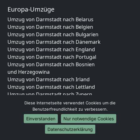
Europa-Umzüge
Umzug von Darmstadt nach Belarus
Umzug von Darmstadt nach Belgien
Umzug von Darmstadt nach Bulgarien
Umzug von Darmstadt nach Dänemark
Umzug von Darmstadt nach England
Umzug von Darmstadt nach Portugal
Umzug von Darmstadt nach Bosnien
und Herzegowina
Umzug von Darmstadt nach Irland
Umzug von Darmstadt nach Lettland
Umzug von Darmstadt nach Zypern
Umzug von Darmstadt nach Kroatien
Diese Internetseite verwendet Cookies um die
Umzug von Darmstadt nach Estland
Benutzerfreundlichkeit zu verbessern.
Umzug von Darmstadt nach Finnland
Einverstanden
Nur notwendige Cookies
Umzug von Darmstadt nach Frankreich
Datenschutzerklärung
Umzug von Darmstadt nach Griechenland
Umzug von Darmstadt nach Italien