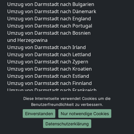
Umzug von Darmstadt nach Bulgarien
Umzug von Darmstadt nach Dänemark
Umzug von Darmstadt nach England
Umzug von Darmstadt nach Portugal
Umzug von Darmstadt nach Bosnien
und Herzegowina
Umzug von Darmstadt nach Irland
Umzug von Darmstadt nach Lettland
Umzug von Darmstadt nach Zypern
Umzug von Darmstadt nach Kroatien
Umzug von Darmstadt nach Estland
Umzug von Darmstadt nach Finnland
Umzug von Darmstadt nach Frankreich
Umzug von Darmstadt nach Griechenland
Diese Internetseite verwendet Cookies um die
Umzug von Darmstadt nach Italien
Benutzerfreundlichkeit zu verbessern.
Umzug von Darmstadt nach Liechtenstein
Einverstanden
Nur notwendige Cookies
Umzug von Darmstadt nach Luxemburg
Datenschutzerklärung
Umzug von Darmstadt nach Niederlande
Umzug von Darmstadt nach Norwegen