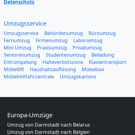
Datenschutz
Umzugsservice
Umzugsservice
Behördenumzug
Büroumzug
Fernumzug
Firmenumzug
Laborumzug
Mini Umzug
Praxisumzug
Privatumzug
Seniorenumzug
Studentenumzug
Beiladung
Entrümpelung
Halteverbotszone
Klaviertransport
Möbellift
Haushaltsauflösung
Möbeltaxi
Möbelmitfahrzentrale
Umzugskartons
Europa-Umzüge
Umzug von Darmstadt nach Belarus
Umzug von Darmstadt nach Belgien