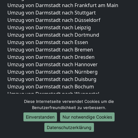
Umzug von Darmstadt nach Frankfurt am Main
Umzug von Darmstadt nach Stuttgart
Umzug von Darmstadt nach Düsseldorf
Umzug von Darmstadt nach Leipzig
Umzug von Darmstadt nach Dortmund
Umzug von Darmstadt nach Essen
Umzug von Darmstadt nach Bremen
Umzug von Darmstadt nach Dresden
Umzug von Darmstadt nach Hannover
Umzug von Darmstadt nach Nürnberg
Umzug von Darmstadt nach Duisburg
Umzug von Darmstadt nach Bochum
Umzug von Darmstadt nach Wuppertal
Umzug von Darmstadt nach Bielefeld
Diese Internetseite verwendet Cookies um die
Benutzerfreundlichkeit zu verbessern.
Umzug von Darmstadt nach Bonn
Umzug von Darmstadt nach Münster
Einverstanden
Nur notwendige Cookies
Internationale-Umzüge
Datenschutzerklärung