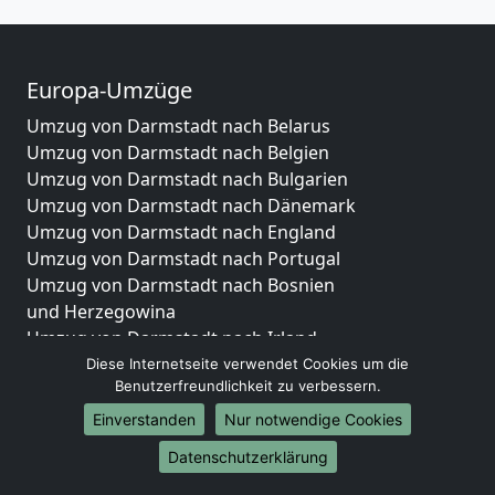
Europa-Umzüge
Umzug von Darmstadt nach Belarus
Umzug von Darmstadt nach Belgien
Umzug von Darmstadt nach Bulgarien
Umzug von Darmstadt nach Dänemark
Umzug von Darmstadt nach England
Umzug von Darmstadt nach Portugal
Umzug von Darmstadt nach Bosnien
und Herzegowina
Umzug von Darmstadt nach Irland
Umzug von Darmstadt nach Lettland
Diese Internetseite verwendet Cookies um die
Benutzerfreundlichkeit zu verbessern.
Umzug von Darmstadt nach Zypern
Umzug von Darmstadt nach Kroatien
Einverstanden
Nur notwendige Cookies
Umzug von Darmstadt nach Estland
Datenschutzerklärung
Umzug von Darmstadt nach Finnland