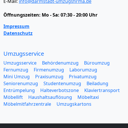
E-Mail:
info@darmstadt-umzugsfirma.de
Öffnungszeiten:
Mo - Sa: 07:30 - 20:00 Uhr
Impressum
Datenschutz
Umzugsservice
Umzugsservice
Behördenumzug
Büroumzug
Fernumzug
Firmenumzug
Laborumzug
Mini Umzug
Praxisumzug
Privatumzug
Seniorenumzug
Studentenumzug
Beiladung
Entrümpelung
Halteverbotszone
Klaviertransport
Möbellift
Haushaltsauflösung
Möbeltaxi
Möbelmitfahrzentrale
Umzugskartons