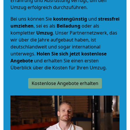
Erfahrung und Ausrüstung verfügt, um den
Umzug erfolgreich durchzuführen.
Bei uns können Sie
kostengünstig
und
stressfrei
umziehen
, sei es als
Beiladung
oder als
kompletter
Umzug
. Unser Partnernetzwerk, das
wir über die Jahre aufgebaut haben, ist
deutschlandweit und sogar international
unterwegs.
Holen Sie sich jetzt kostenlose
Angebote
und erhalten Sie einen ersten
Überblick über die Kosten für Ihren Umzug.
Kostenlose Angebote erhalten