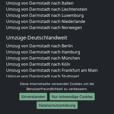
Umzug von Darmstadt nach Italien
Umzug von Darmstadt nach Liechtenstein
Umzug von Darmstadt nach Luxemburg
Umzug von Darmstadt nach Niederlande
Umzug von Darmstadt nach Norwegen
Umzüge-Deutschlandweit
Umzug von Darmstadt nach Berlin
Umzug von Darmstadt nach Hamburg
Umzug von Darmstadt nach München
Umzug von Darmstadt nach Köln
Umzug von Darmstadt nach Frankfurt am Main
Umzug von Darmstadt nach Stuttgart
Umzug von Darmstadt nach Düsseldorf
Diese Internetseite verwendet Cookies um die
Umzug von Darmstadt nach Leipzig
Benutzerfreundlichkeit zu verbessern.
Umzug von Darmstadt nach Dortmund
Einverstanden
Nur notwendige Cookies
Umzug von Darmstadt nach Essen
Datenschutzerklärung
Umzug von Darmstadt nach Bremen
Umzug von Darmstadt nach Dresden