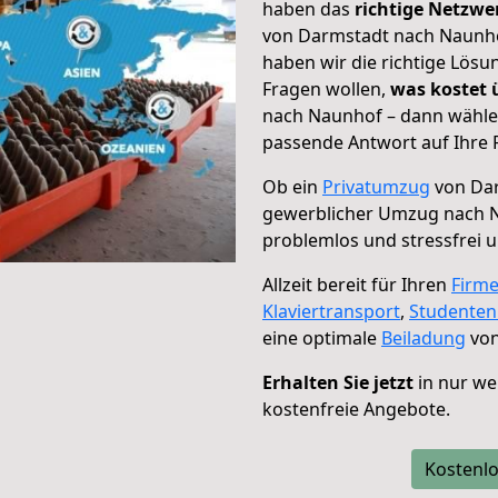
haben das
richtige Netzw
von Darmstadt nach Naunhof
haben wir die richtige Lösu
Fragen wollen,
was kostet
nach Naunhof – dann wählen
passende Antwort auf Ihre 
Ob ein
Privatumzug
von Dar
gewerblicher Umzug nach 
problemlos und stressfrei 
Allzeit bereit für Ihren
Firm
Klaviertransport
,
Studente
eine optimale
Beiladung
von
Erhalten Sie jetzt
in nur we
kostenfreie Angebote.
Kostenlo