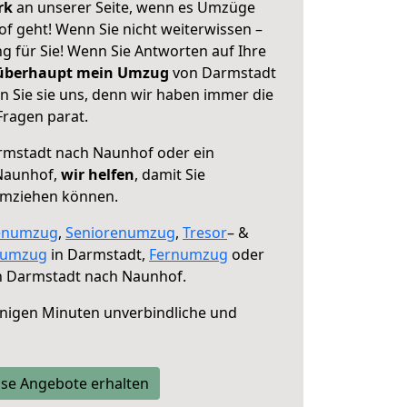
erk
an unserer Seite, wenn es Umzüge
 geht! Wenn Sie nicht weiterwissen –
ng für Sie! Wenn Sie Antworten auf Ihre
 überhaupt mein Umzug
von Darmstadt
 Sie sie uns, denn wir haben immer die
Fragen parat.
mstadt nach Naunhof oder ein
Naunhof,
wir helfen
, damit Sie
umziehen können.
enumzug
,
Seniorenumzug
,
Tresor
– &
numzug
in Darmstadt,
Fernumzug
oder
 Darmstadt nach Naunhof.
nigen Minuten unverbindliche und
se Angebote erhalten