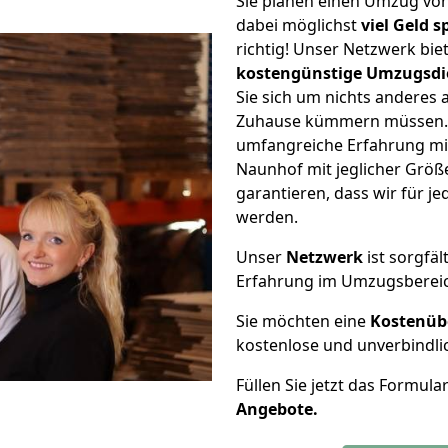
Sie planen einen Umzug v
dabei möglichst
viel Geld 
richtig! Unser Netzwerk bi
kostengünstige Umzugsdi
Sie sich um nichts anderes 
Zuhause kümmern müssen. W
umfangreiche Erfahrung m
Naunhof mit jeglicher Grö
garantieren, dass wir für j
werden.
Unser
Netzwerk
ist sorgfäl
Erfahrung im Umzugsberei
Sie möchten eine
Kostenüb
kostenlose und unverbindli
Füllen Sie jetzt das Formula
Angebote.