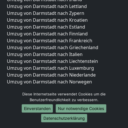
Umzug von Darmstadt nach Lettland
Umzug von Darmstadt nach Zypern
Umzug von Darmstadt nach Kroatien
Umzug von Darmstadt nach Estland
Umzug von Darmstadt nach Finnland
Umzug von Darmstadt nach Frankreich
Umzug von Darmstadt nach Griechenland
Umzug von Darmstadt nach Italien
Umzug von Darmstadt nach Liechtenstein
Umzug von Darmstadt nach Luxemburg
Umzug von Darmstadt nach Niederlande
Umzug von Darmstadt nach Norwegen
Umzüge-Deutschlandweit
Diese Internetseite verwendet Cookies um die
Benutzerfreundlichkeit zu verbessern.
Umzug von Darmstadt nach Berlin
Umzug von Darmstadt nach Hamburg
Einverstanden
Nur notwendige Cookies
Umzug von Darmstadt nach München
Datenschutzerklärung
Umzug von Darmstadt nach Köln