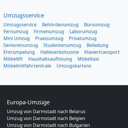
Umzugsservice
Umzugsservice
Behördenumzug
Büroumzug
Fernumzug
Firmenumzug
Laborumzug
Mini Umzug
Praxisumzug
Privatumzug
Seniorenumzug
Studentenumzug
Beiladung
Entrümpelung
Halteverbotszone
Klaviertransport
Möbellift
Haushaltsauflösung
Möbeltaxi
Möbelmitfahrzentrale
Umzugskartons
Europa-Umzüge
Umzug von Darmstadt nach Belarus
Umzug von Darmstadt nach Belgien
Umzug von Darmstadt nach Bulgarien