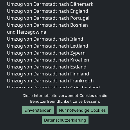
Umzug von Darmstadt nach Dänemark
Umzug von Darmstadt nach England
Umzug von Darmstadt nach Portugal
Umzug von Darmstadt nach Bosnien
und Herzegowina
Umzug von Darmstadt nach Irland
Umzug von Darmstadt nach Lettland
Umzug von Darmstadt nach Zypern
Umzug von Darmstadt nach Kroatien
Umzug von Darmstadt nach Estland
Umzug von Darmstadt nach Finnland
Umzug von Darmstadt nach Frankreich
Umzug von Darmstadt nach Griechenland
Umzug von Darmstadt nach Italien
Diese Internetseite verwendet Cookies um die
Umzug von Darmstadt nach Liechtenstein
Benutzerfreundlichkeit zu verbessern.
Umzug von Darmstadt nach Luxemburg
Einverstanden
Nur notwendige Cookies
Umzug von Darmstadt nach Niederlande
Datenschutzerklärung
Umzug von Darmstadt nach Norwegen