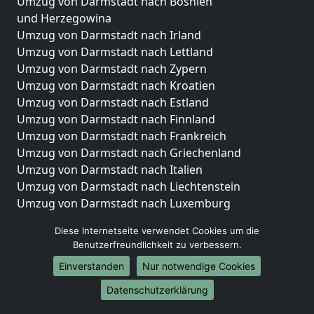
Umzug von Darmstadt nach Bosnien
und Herzegowina
Umzug von Darmstadt nach Irland
Umzug von Darmstadt nach Lettland
Umzug von Darmstadt nach Zypern
Umzug von Darmstadt nach Kroatien
Umzug von Darmstadt nach Estland
Umzug von Darmstadt nach Finnland
Umzug von Darmstadt nach Frankreich
Umzug von Darmstadt nach Griechenland
Umzug von Darmstadt nach Italien
Umzug von Darmstadt nach Liechtenstein
Umzug von Darmstadt nach Luxemburg
Umzug von Darmstadt nach Niederlande
Diese Internetseite verwendet Cookies um die
Umzug von Darmstadt nach Norwegen
Benutzerfreundlichkeit zu verbessern.
Umzüge-Deutschlandweit
Einverstanden
Nur notwendige Cookies
Umzug von Darmstadt nach Berlin
Datenschutzerklärung
Umzug von Darmstadt nach Hamburg