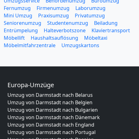
Umzugsservice
Behördenumzug
Büroumzug
Fernumzug
Firmenumzug
Laborumzug
Mini Umzug
Praxisumzug
Privatumzug
Seniorenumzug
Studentenumzug
Beiladung
Entrümpelung
Halteverbotszone
Klaviertransport
Möbellift
Haushaltsauflösung
Möbeltaxi
Möbelmitfahrzentrale
Umzugskartons
Europa-Umzüge
Umzug von Darmstadt nach Belarus
Umzug von Darmstadt nach Belgien
Umzug von Darmstadt nach Bulgarien
Umzug von Darmstadt nach Dänemark
Umzug von Darmstadt nach England
Umzug von Darmstadt nach Portugal