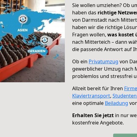
Sie wollen umziehen? Ob um
haben das
richtige Netzw
von Darmstadt nach Mitterte
haben wir die richtige Lösu
Fragen wollen,
was kostet
nach Mitterteich – dann wä
die passende Antwort auf Ih
Ob ein
Privatumzug
von Dar
gewerblicher Umzug nach M
problemlos und stressfrei 
Allzeit bereit für Ihren
Firm
Klaviertransport
,
Studente
eine optimale
Beiladung
von
Erhalten Sie jetzt
in nur we
kostenfreie Angebote.