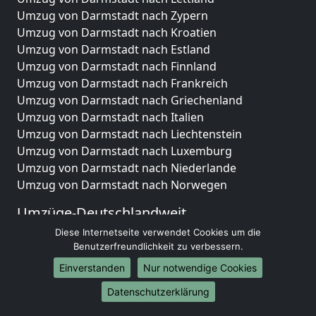
Umzug von Darmstadt nach Zypern
Umzug von Darmstadt nach Kroatien
Umzug von Darmstadt nach Estland
Umzug von Darmstadt nach Finnland
Umzug von Darmstadt nach Frankreich
Umzug von Darmstadt nach Griechenland
Umzug von Darmstadt nach Italien
Umzug von Darmstadt nach Liechtenstein
Umzug von Darmstadt nach Luxemburg
Umzug von Darmstadt nach Niederlande
Umzug von Darmstadt nach Norwegen
Umzüge-Deutschlandweit
Diese Internetseite verwendet Cookies um die
Umzug von Darmstadt nach Berlin
Benutzerfreundlichkeit zu verbessern.
Umzug von Darmstadt nach Hamburg
Umzug von Darmstadt nach München
Einverstanden
Nur notwendige Cookies
Umzug von Darmstadt nach Köln
Datenschutzerklärung
Umzug von Darmstadt nach Frankfurt am Main