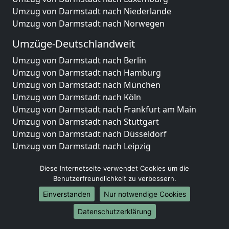
Umzug von Darmstadt nach Niederlande
Umzug von Darmstadt nach Norwegen
Umzüge-Deutschlandweit
Umzug von Darmstadt nach Berlin
Umzug von Darmstadt nach Hamburg
Umzug von Darmstadt nach München
Umzug von Darmstadt nach Köln
Umzug von Darmstadt nach Frankfurt am Main
Umzug von Darmstadt nach Stuttgart
Umzug von Darmstadt nach Düsseldorf
Umzug von Darmstadt nach Leipzig
Umzug von Darmstadt nach Dortmund
Diese Internetseite verwendet Cookies um die
Umzug von Darmstadt nach Essen
Benutzerfreundlichkeit zu verbessern.
Umzug von Darmstadt nach Bremen
Umzug von Darmstadt nach Dresden
Einverstanden
Nur notwendige Cookies
Umzug von Darmstadt nach Hannover
Datenschutzerklärung
Umzug von Darmstadt nach Nürnberg