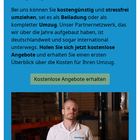
Bei uns können Sie
kostengünstig
und
stressfrei
umziehen
, sei es als
Beiladung
oder als
kompletter
Umzug
. Unser Partnernetzwerk, das
wir über die Jahre aufgebaut haben, ist
deutschlandweit und sogar international
unterwegs.
Holen Sie sich jetzt kostenlose
Angebote
und erhalten Sie einen ersten
Überblick über die Kosten für Ihren Umzug.
Kostenlose Angebote erhalten