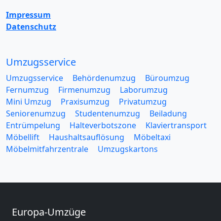
Impressum
Datenschutz
Umzugsservice
Umzugsservice
Behördenumzug
Büroumzug
Fernumzug
Firmenumzug
Laborumzug
Mini Umzug
Praxisumzug
Privatumzug
Seniorenumzug
Studentenumzug
Beiladung
Entrümpelung
Halteverbotszone
Klaviertransport
Möbellift
Haushaltsauflösung
Möbeltaxi
Möbelmitfahrzentrale
Umzugskartons
Europa-Umzüge